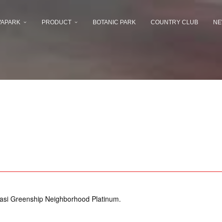
VAPARK
PRODUCT
BOTANIC PARK
COUNTRY CLUB
NE
kasi Greenship Neighborhood Platinum.