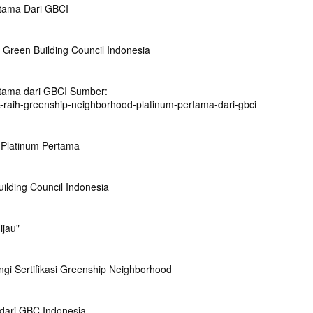
tama Dari GBCI
Green Building Council Indonesia
tama dari GBCI Sumber:
-raih-greenship-neighborhood-platinum-pertama-dari-gbci
 Platinum Pertama
lding Council Indonesia
ijau"
gi Sertifikasi Greenship Neighborhood
dari GBC Indonesia